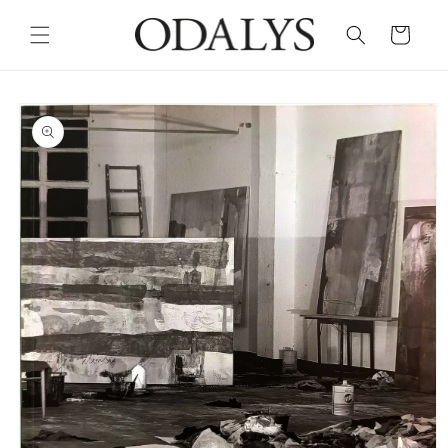
Skip to
content
Cart
Skip to
product
information