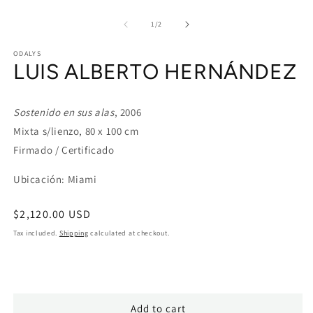
O
media
m
1
2
of
1
/
2
in
in
modal
m
ODALYS
LUIS ALBERTO HERNÁNDEZ
Sostenido en sus alas
, 2006
Mixta s/lienzo, 80 x 100 cm
Firmado / Certificado
Ubicación: Miami
Regular
$2,120.00 USD
price
Tax included.
Shipping
calculated at checkout.
Add to cart