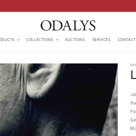
ODUCTS
COLLECTIONS
AUCTIONS
SERVICES
CONTACT
OD
Jo
h
Fo
Ge
Mú