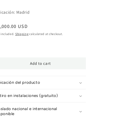
icación: Madrid
egular
1,000.00 USD
ice
 included.
Shipping
calculated at checkout.
Add to cart
icación del producto
tiro en instalaciones (gratuito)
aslado nacional e internacional
sponible