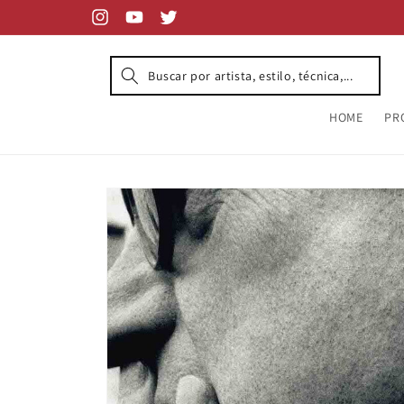
Skip to
content
Instagram
YouTube
Twitter
HOME
PR
Skip to
product
information