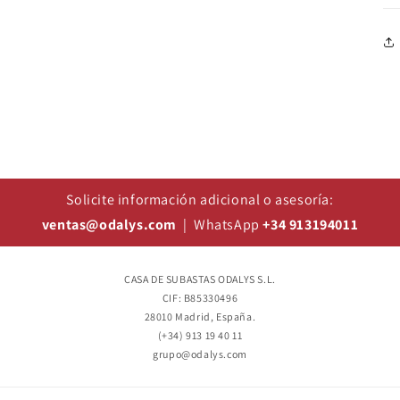
Solicite información adicional o asesoría:
ventas@odalys.com
| WhatsApp
+34 913194011
CASA DE SUBASTAS ODALYS S.L.
CIF: B85330496
28010 Madrid, España.
(+34) 913 19 40 11
grupo@odalys.com