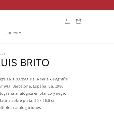
Log
Cart
in
JOURNEY
ALYS
LUIS BRITO
rge Luis Borges
. De la serie
Geografía
umana
. Barcelona, España, Ca. 1980
tografía analógica en blanco y negro
latina sobre plata, 20 x 26.5 cm
ltiples catalogaciones