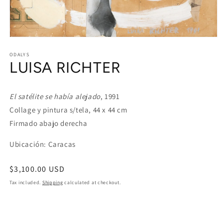
Open
media
1
ODALYS
LUISA RICHTER
in
modal
El satélite se había alejado
, 1991
Collage y pintura s/tela, 44 x 44 cm
Firmado abajo derecha
Ubicación: Caracas
Regular
$3,100.00 USD
price
Tax included.
Shipping
calculated at checkout.