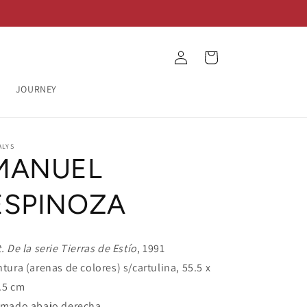
Log
Cart
in
JOURNEY
ALYS
MANUEL
ESPINOZA
t. De la serie Tierras de Estío
, 1991
ntura (arenas de colores) s/cartulina, 55.5 x
.5 cm
rmado abajo derecha