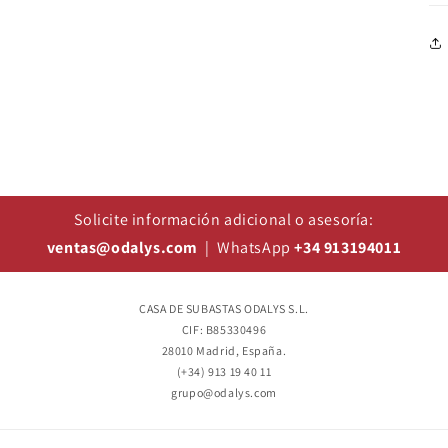
Solicite información adicional o asesoría:
ventas@odalys.com
| WhatsApp
+34 913194011
CASA DE SUBASTAS ODALYS S.L.
CIF: B85330496
28010 Madrid, España.
(+34) 913 19 40 11
grupo@odalys.com