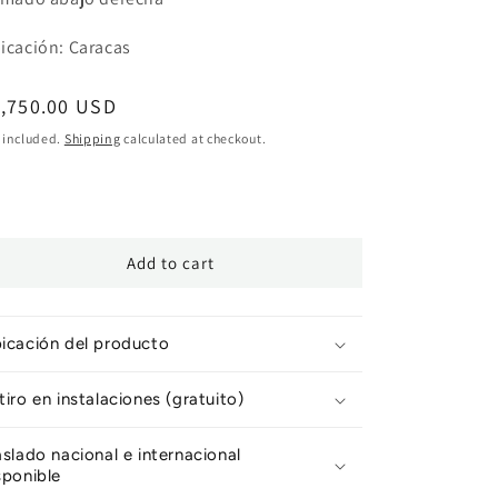
icación: Caracas
egular
1,750.00 USD
ice
 included.
Shipping
calculated at checkout.
Add to cart
icación del producto
tiro en instalaciones (gratuito)
aslado nacional e internacional
sponible