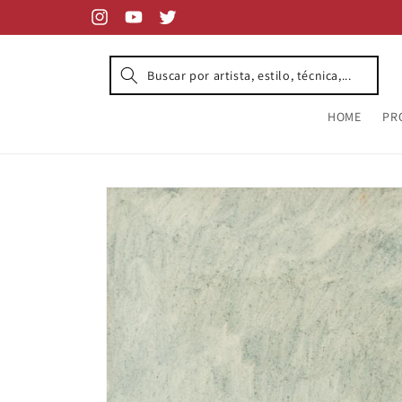
Skip to
content
Instagram
YouTube
Twitter
HOME
PR
Skip to
product
information