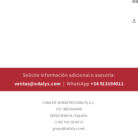
di
Solicite información adicional o asesoría:
ventas@odalys.com
| WhatsApp
+34 913194011
CASA DE SUBASTAS ODALYS S.L.
CIF: B85330496
28010 Madrid, España.
(+34) 913 19 40 11
grupo@odalys.com