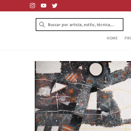
Skip to
content
Instagram
YouTube
Twitter
HOME
PR
Skip to
product
information