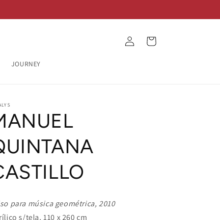
Log
Cart
in
JOURNEY
ALYS
MANUEL
QUINTANA
CASTILLO
iso para música geométrica, 2010
rílico s/tela, 110 x 260 cm