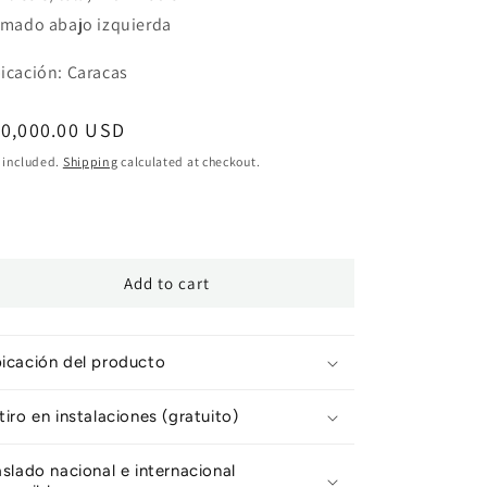
rmado abajo izquierda
icación: Caracas
egular
10,000.00 USD
ice
 included.
Shipping
calculated at checkout.
Add to cart
icación del producto
tiro en instalaciones (gratuito)
aslado nacional e internacional