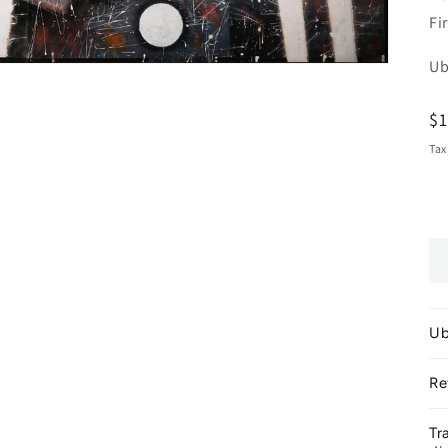
Fi
Ub
R
$
pr
Tax
Ub
Re
Tr