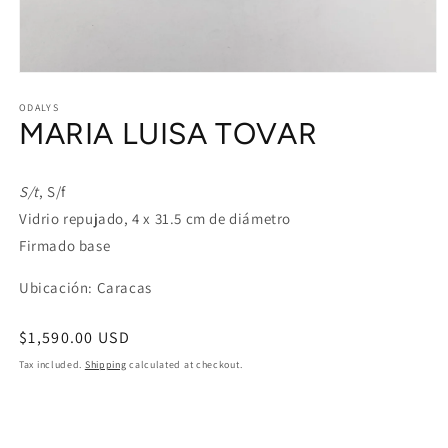
Open
media
1
ODALYS
MARIA LUISA TOVAR
in
modal
S/t
, S/f
Vidrio repujado, 4 x 31.5 cm de diámetro
Firmado base
Ubicación: Caracas
Regular
$1,590.00 USD
price
Tax included.
Shipping
calculated at checkout.