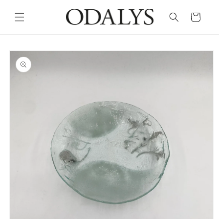
Skip to
content
Cart
Skip to
product
information