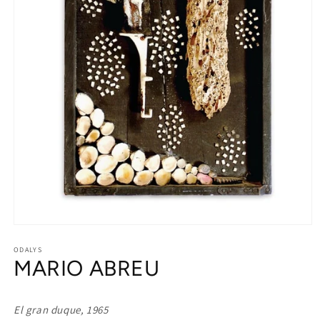
Open
media
1
ODALYS
MARIO ABREU
in
modal
El gran duque, 1965