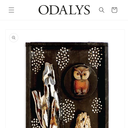
Skip to
content
Cart
Skip to
product
information