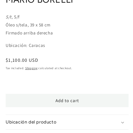
modal
S/t
, S/f
Óleo s/tela, 39 x 58 cm
Firmado arriba derecha
Ubicación: Caracas
Regular
$1,100.00 USD
price
Tax included.
Shipping
calculated at checkout.
Add to cart
Ubicación del producto