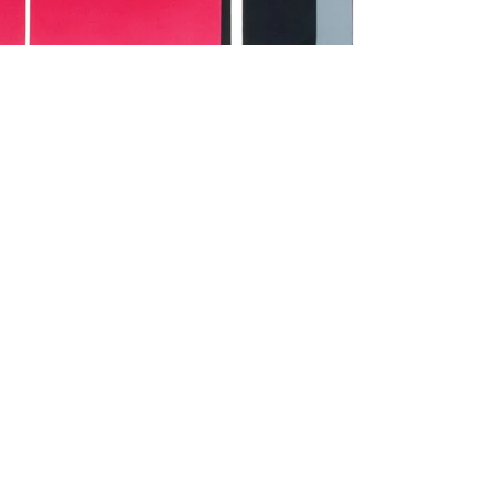
Solicite información adicional o asesoría:
ventas@odalys.com
| WhatsApp
+34 913194011
CASA DE SUBASTAS ODALYS S.L.
CIF: B85330496
28010 Madrid, España.
(+34) 913 19 40 11
grupo@odalys.com