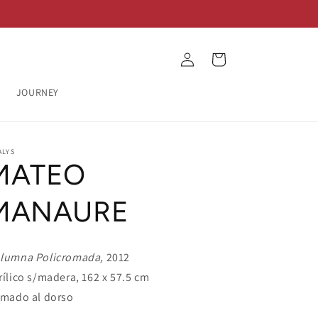
Log
Cart
in
JOURNEY
ALYS
MATEO
MANAURE
lumna Policromada,
2012
rílico s/madera, 162 x 57.5 cm
rmado al dorso