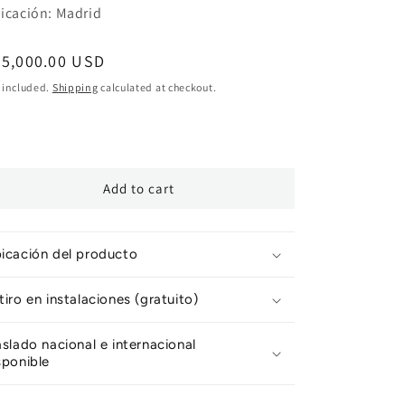
icación: Madrid
egular
35,000.00 USD
ice
 included.
Shipping
calculated at checkout.
Add to cart
icación del producto
tiro en instalaciones (gratuito)
aslado nacional e internacional
sponible