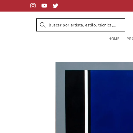
Skip to
content
Instagram
YouTube
Twitter
HOME
PR
Skip to
product
information