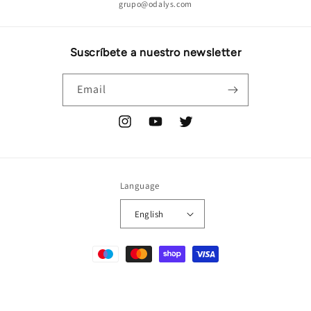
grupo@odalys.com
Suscríbete a nuestro newsletter
Email
Instagram
YouTube
Twitter
Language
English
Payment
methods
© 2026,
ODALYS
Powered by Shopify
Refund policy
Terms of service
Shipping policy
Legal notice