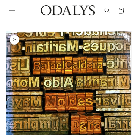
Skip to
content
Cart
Skip to
product
information