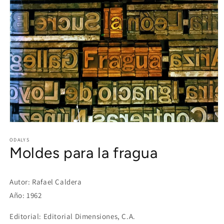
Open
media
1
ODALYS
Moldes para la fragua
in
modal
Autor: Rafael Caldera
Año: 1962
Editorial: Editorial Dimensiones, C.A.