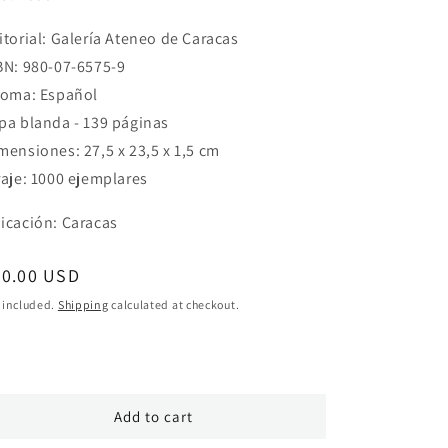
itorial: Galería Ateneo de Caracas
BN: 980-07-6575-9
ioma: Español
pa blanda - 139 páginas
mensiones: 27,5 x 23,5 x 1,5 cm
raje: 1000 ejemplares
icación: Caracas
egular
50.00 USD
ice
 included.
Shipping
calculated at checkout.
Add to cart