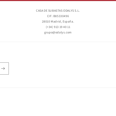
CASA DE SUBASTAS ODALYS S.L.
CIF: B85330496
28010 Madrid, España.
(+34) 913 19 40 11
grupo@odalys.com