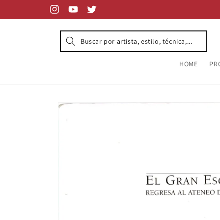
Skip to
content
Instagram
YouTube
Twitter
HOME
PR
Skip to
product
information