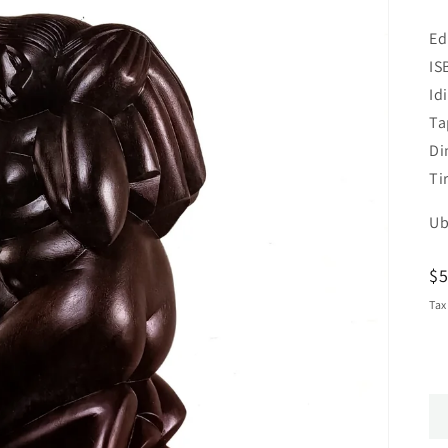
Ed
IS
Id
Ta
Di
Ti
Ub
R
$
pr
Tax