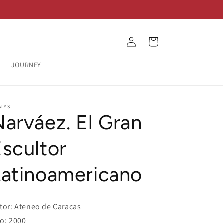
Log
Cart
in
JOURNEY
ALYS
Narváez. El Gran
Escultor
Latinoamericano
tor: Ateneo de Caracas
o: 2000