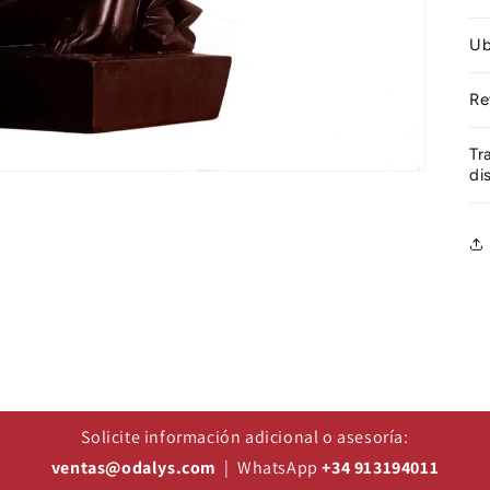
Ub
Re
Tr
di
Solicite información adicional o asesoría:
ventas@odalys.com
| WhatsApp
+34 913194011