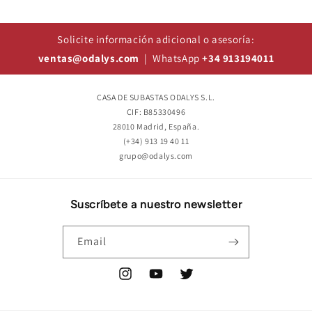
Solicite información adicional o asesoría:
ventas@odalys.com
| WhatsApp
+34 913194011
CASA DE SUBASTAS ODALYS S.L.
CIF: B85330496
28010 Madrid, España.
(+34) 913 19 40 11
grupo@odalys.com
Suscríbete a nuestro newsletter
Email
Instagram
YouTube
Twitter