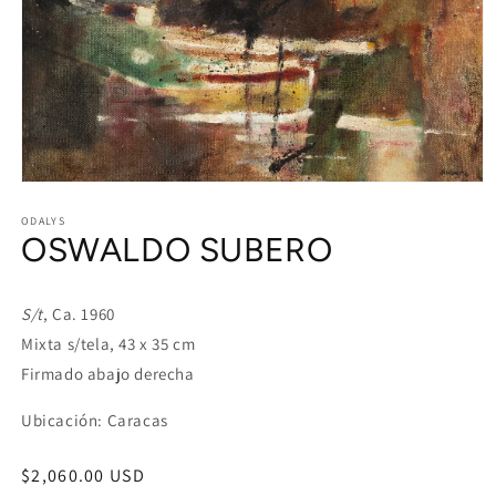
Open
media
1
ODALYS
OSWALDO SUBERO
in
modal
S/t
, Ca. 1960
Mixta s/tela, 43 x 35 cm
Firmado abajo derecha
Ubicación: Caracas
Regular
$2,060.00 USD