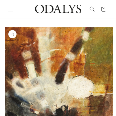
Skip to
content
Cart
Skip to
product
information