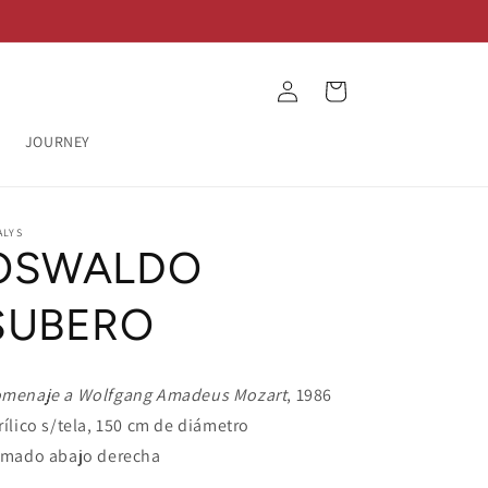
Log
Cart
in
JOURNEY
ALYS
OSWALDO
SUBERO
menaje a Wolfgang Amadeus Mozart
, 1986
rílico s/tela, 150 cm de diámetro
rmado abajo derecha