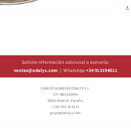
Solicite información adicional o asesoría:
ventas@odalys.com
| WhatsApp
+34 913194011
CASA DE SUBASTAS ODALYS S.L.
CIF: B85330496
28010 Madrid, España.
(+34) 913 19 40 11
grupo@odalys.com