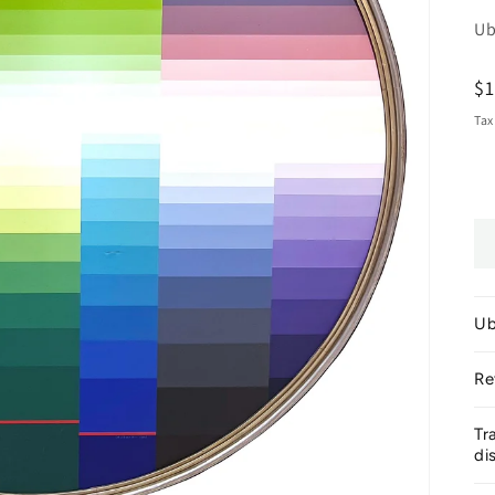
Ub
R
$
pr
Tax
Ub
Re
Tr
di