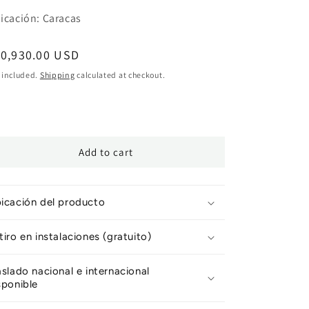
icación: Caracas
egular
10,930.00 USD
ice
 included.
Shipping
calculated at checkout.
Add to cart
icación del producto
tiro en instalaciones (gratuito)
aslado nacional e internacional
sponible