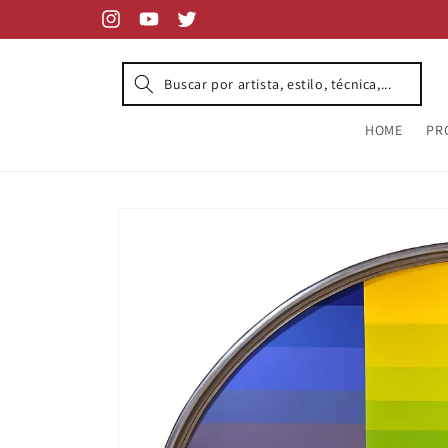
Skip to
content
Instagram
YouTube
Twitter
HOME
PR
Skip to
product
information