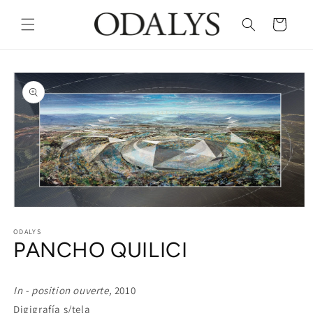
Skip to
content
Cart
Skip to
product
information
Open
media
1
ODALYS
PANCHO QUILICI
in
modal
In - position ouverte,
2010
Digigrafía s/tela