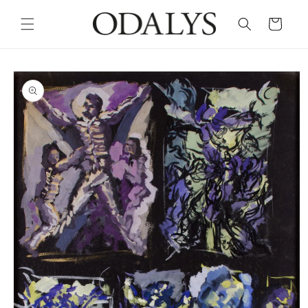
Skip to
content
Cart
Skip to
product
information