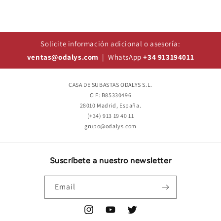
Solicite información adicional o asesoría:
ventas@odalys.com
| WhatsApp
+34 913194011
CASA DE SUBASTAS ODALYS S.L.
CIF: B85330496
28010 Madrid, España.
(+34) 913 19 40 11
grupo@odalys.com
Suscríbete a nuestro newsletter
Email
Instagram
YouTube
Twitter