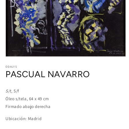
Open
media
1
ODALYS
PASCUAL NAVARRO
in
modal
S/t,
S/f
Óleo s/tela, 64 x 49 cm
Firmado abajo derecha
Ubicación: Madrid