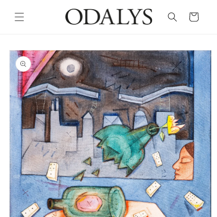
Skip to
content
Cart
Skip to
product
information