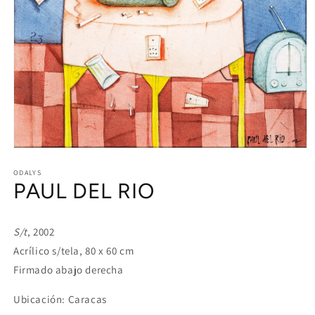
Open
media
1
ODALYS
PAUL DEL RIO
in
modal
S/t
, 2002
Acrílico s/tela, 80 x 60 cm
Firmado abajo derecha
Ubicación: Caracas