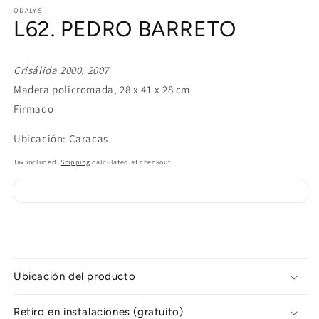
media
1
ODALYS
L62. PEDRO BARRETO
in
modal
Crisálida 2000, 2007
Madera policromada, 28 x 41 x 28 cm
Firmado
Ubicación: Caracas
Tax included.
Shipping
calculated at checkout.
Ubicación del producto
Retiro en instalaciones (gratuito)