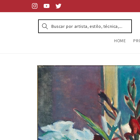
Skip to
content
Instagram
YouTube
Twitter
HOME
PR
Skip to
product
information