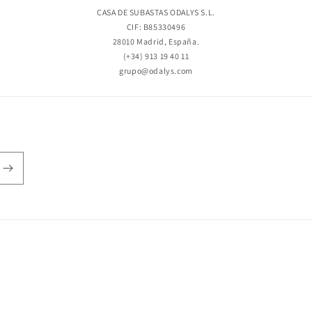
CASA DE SUBASTAS ODALYS S.L.
CIF: B85330496
28010 Madrid, España.
(+34) 913 19 40 11
grupo@odalys.com