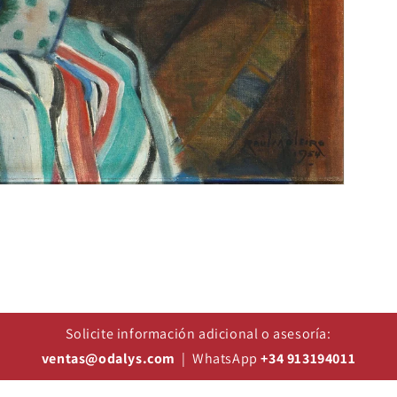
Solicite información adicional o asesoría:
ventas@odalys.com
| WhatsApp
+34 913194011