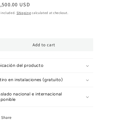
egular
1,500.00 USD
ice
 included.
Shipping
calculated at checkout.
Add to cart
icación del producto
tiro en instalaciones (gratuito)
aslado nacional e internacional
sponible
Share