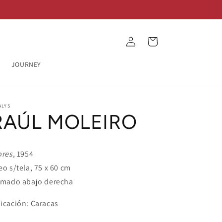
Log
Cart
in
JOURNEY
ALYS
RAÚL MOLEIRO
ores
, 1954
eo s/tela, 75 x 60 cm
rmado abajo derecha
icación: Caracas