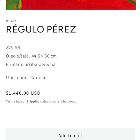
Open
media
1
ODALYS
RÉGULO PÉREZ
in
modal
S/t
, S/f
Óleo s/tela, 44.5 x 50 cm
Firmado arriba derecha
Ubicación: Caracas
Regular
$1,440.00 USD
price
Tax included.
Shipping
calculated at checkout.
Add to cart