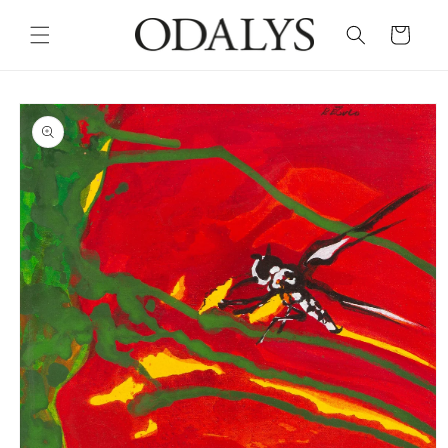
Skip to
content
Cart
Skip to
product
information