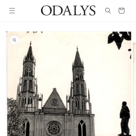
Skip to
content
Cart
Skip to
product
information