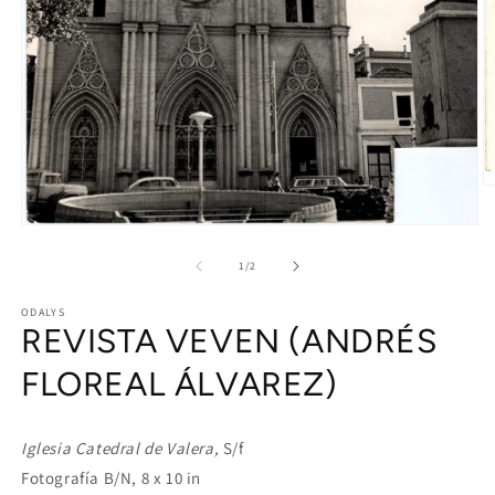
O
m
2
Open
in
media
m
1
of
1
/
2
in
modal
ODALYS
REVISTA VEVEN (ANDRÉS
FLOREAL ÁLVAREZ)
Iglesia Catedral de Valera,
S/f
Fotografía B/N, 8 x 10 in