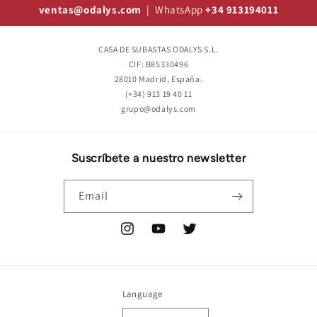
ventas@odalys.com
| WhatsApp
+34 913194011
CASA DE SUBASTAS ODALYS S.L.
CIF: B85330496
28010 Madrid, España.
(+34) 913 19 40 11
grupo@odalys.com
Suscríbete a nuestro newsletter
Email
Instagram
YouTube
Twitter
Language