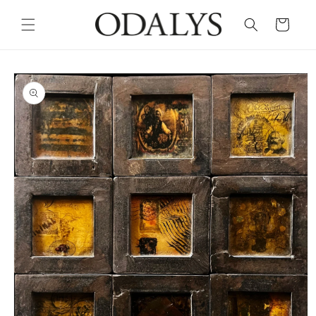
Skip to
content
Cart
Skip to
product
information