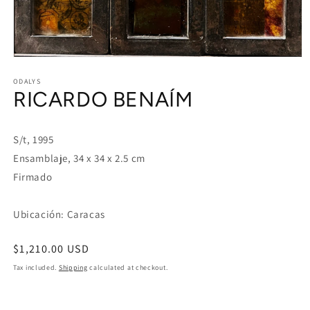
Open
media
1
ODALYS
RICARDO BENAÍM
in
modal
S/t, 1995
Ensamblaje, 34 x 34 x 2.5 cm
Firmado
Ubicación: Caracas
Regular
$1,210.00 USD
price
Tax included.
Shipping
calculated at checkout.