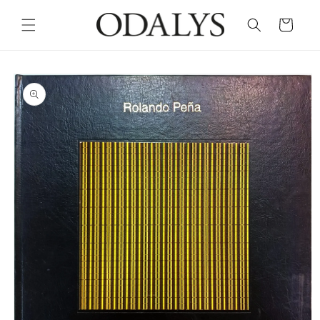
Skip to
content
Cart
Skip to
product
information