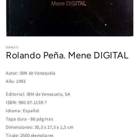
Open
media
1
ODALYS
Rolando Peña. Mene DIGITAL
in
modal
Autor: IBM de Venezuela
Año: 1993
Editorial: IBM de Venezuela, SA
ISBN: 980-07-1159-7
Idioma: Español
Tapa dura - 86 páginas
Dimensiones: 30,3 x 27,5 x 1,5 cm
Tiraje: 2500 ejemplares