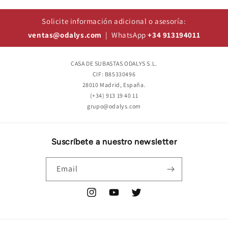
Solicite información adicional o asesoría:
ventas@odalys.com
| WhatsApp
+34 913194011
CASA DE SUBASTAS ODALYS S.L.
CIF: B85330496
28010 Madrid, España.
(+34) 913 19 40 11
grupo@odalys.com
Suscríbete a nuestro newsletter
Email
Instagram
YouTube
Twitter