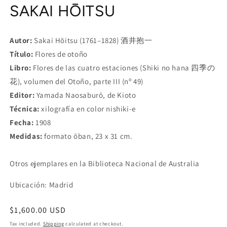
SAKAI HŌITSU
in
modal
Autor:
Sakai Hōitsu (1761–1828) 酒井抱一
Título:
Flores de otoño
Libro:
Flores de las cuatro estaciones (Shiki no hana 四季の
花), volumen del Otoño, parte III (nº 49)
Editor:
Yamada Naosaburō, de Kioto
Técnica:
xilografía en color nishiki-e
Fecha:
1908
Medidas:
formato ōban, 23 x 31 cm.
Otros ejemplares en la Biblioteca Nacional de Australia
Ubicación: Madrid
Regular
$1,600.00 USD
price
Tax included.
Shipping
calculated at checkout.