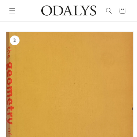
Skip to
content
Cart
Skip to
product
information