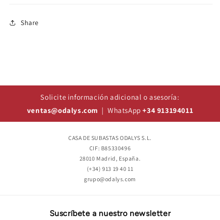
Share
Solicite información adicional o asesoría:
ventas@odalys.com
| WhatsApp
+34 913194011
CASA DE SUBASTAS ODALYS S.L.
CIF: B85330496
28010 Madrid, España.
(+34) 913 19 40 11
grupo@odalys.com
Suscríbete a nuestro newsletter