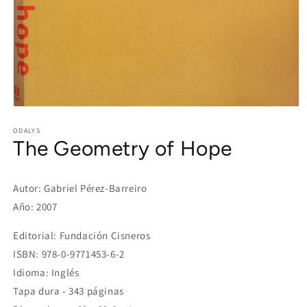
Open
media
1
ODALYS
The Geometry of Hope
in
modal
Autor: Gabriel Pérez-Barreiro
Año: 2007
Editorial: Fundación Cisneros
ISBN: 978-0-9771453-6-2
Idioma: Inglés
Tapa dura - 343 páginas