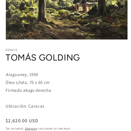
Open
media
1
ODALYS
TOMÁS GOLDING
in
modal
Araguaney
, 1959
Óleo s/tela, 75 x 65 cm
Firmado abajo derecha
Ubicación: Caracas
Regular
$2,620.00 USD
price
Tax included.
Shipping
calculated at checkout.