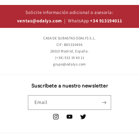
Solicite información adicional o asesoría:
ventas@odalys.com
| WhatsApp
+34 913194011
CASA DE SUBASTAS ODALYS S.L.
CIF: B85330496
28010 Madrid, España.
(+34) 913 19 40 11
grupo@odalys.com
Suscríbete a nuestro newsletter
Email
Instagram
YouTube
Twitter