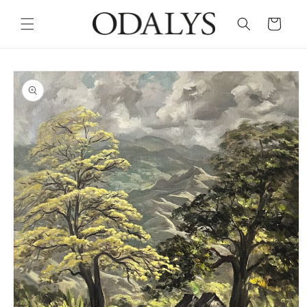
Skip to
content
Cart
Skip to
product
information