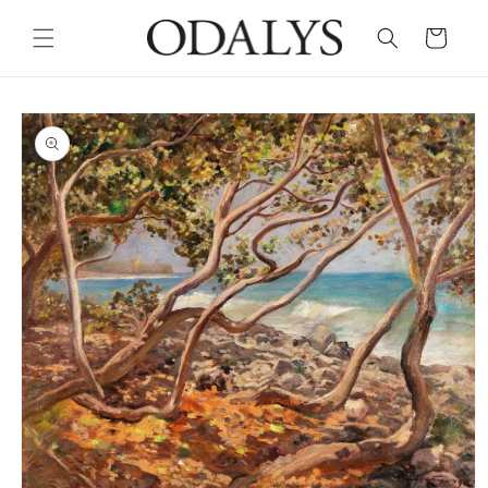
Skip to
content
Cart
Skip to
product
information