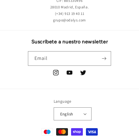
CIF: B85330496
28010 Madrid, España.
(+34) 913 19 40 11
grupo@odalys.com
Suscríbete a nuestro newsletter
Email
Instagram
YouTube
Twitter
Language
English
Payment
methods