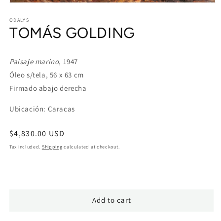
Open
media
1
ODALYS
TOMÁS GOLDING
in
modal
Paisaje marino
, 1947
Óleo s/tela, 56 x 63 cm
Firmado abajo derecha
Ubicación: Caracas
Regular
$4,830.00 USD
price
Tax included.
Shipping
calculated at checkout.
Add to cart