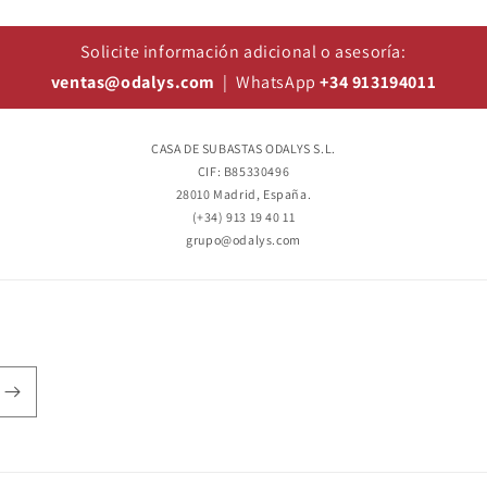
Solicite información adicional o asesoría:
ventas@odalys.com
| WhatsApp
+34 913194011
CASA DE SUBASTAS ODALYS S.L.
CIF: B85330496
28010 Madrid, España.
(+34) 913 19 40 11
grupo@odalys.com