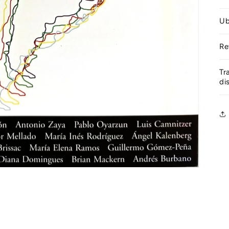
Ub
Re
Tr
di