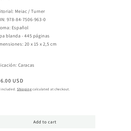
itorial: Meiac / Turner
BN: 978-84-7506-963-0
ioma: Español
pa blanda - 445 páginas
mensiones: 20 x 15 x 2,5 cm
icación: Caracas
egular
66.00 USD
ice
 included.
Shipping
calculated at checkout.
Add to cart