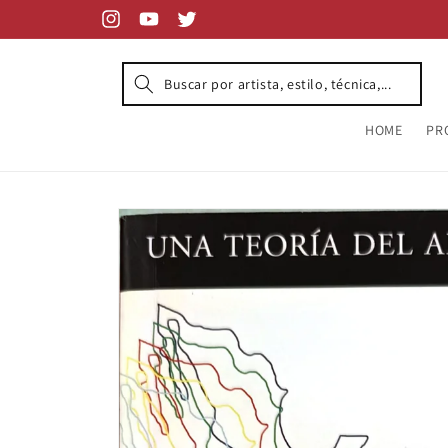
Skip to
content
Instagram
YouTube
Twitter
HOME
PR
Skip to
product
information