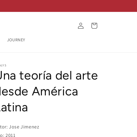
Log
Cart
in
JOURNEY
ALYS
na teoría del arte
desde América
atina
tor: Jose Jimenez
o: 2011