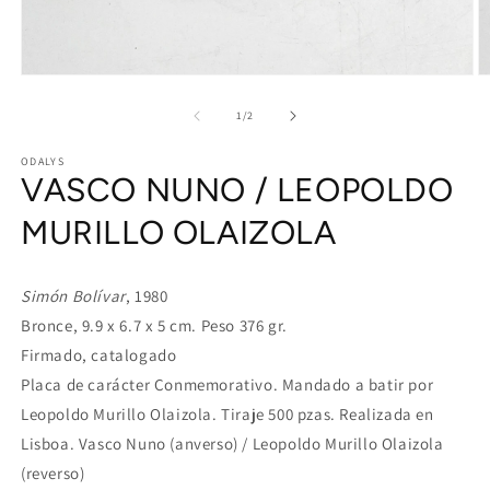
Open
O
media
m
1
2
of
1
/
2
in
in
modal
m
ODALYS
VASCO NUNO / LEOPOLDO
MURILLO OLAIZOLA
Simón Bolívar
, 1980
Bronce, 9.9 x 6.7 x 5 cm. Peso 376 gr.
Firmado, catalogado
Placa de carácter Conmemorativo. Mandado a batir por
Leopoldo Murillo Olaizola. Tiraje 500 pzas. Realizada en
Lisboa. Vasco Nuno (anverso) / Leopoldo Murillo Olaizola
(reverso)