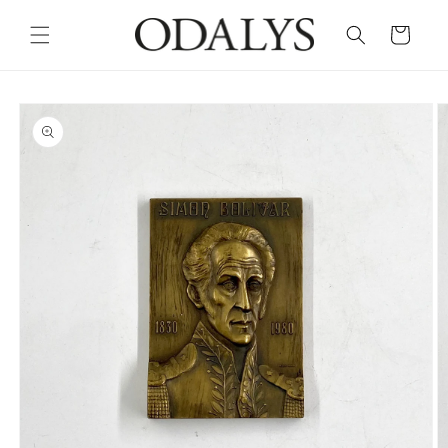
Skip to
content
Cart
Skip to
product
information