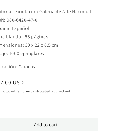
itorial: Fundación Galería de Arte Nacional
BN: 980-6420-47-0
ioma: Español
pa blanda - 53 páginas
mensiones: 30 x 22 x 0,5 cm
raje: 1000 ejemplares
icación: Caracas
egular
77.00 USD
ice
 included.
Shipping
calculated at checkout.
Add to cart