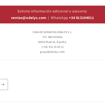
Solicite información adicional o asesoría:
ventas@odalys.com
| WhatsApp
+34 913194011
CASA DE SUBASTAS ODALYS S.L.
CIF: B85330496
28010 Madrid, España.
(+34) 913 19 40 11
grupo@odalys.com