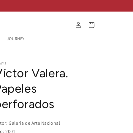
Log
Cart
in
JOURNEY
ALYS
íctor Valera.
Papeles
perforados
tor: Galería de Arte Nacional
o: 2001