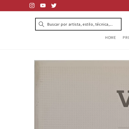
Skip to
content
Instagram
YouTube
Twitter
HOME
PR
Skip to
product
information