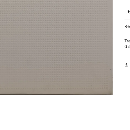
Ub
Re
Tr
di