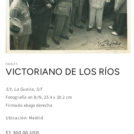
Open
media
1
ODALYS
VICTORIANO DE LOS RÍOS
in
modal
S/t, La Guaira, S/f
Fotografía en B/N, 25.4 x 20.2 cm
Firmado abajo derecha
Ubicación: Madrid
Regular
$2,300.00 USD