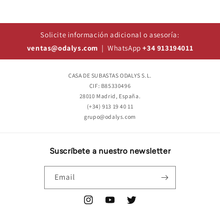
Solicite información adicional o asesoría:
ventas@odalys.com
| WhatsApp
+34 913194011
CASA DE SUBASTAS ODALYS S.L.
CIF: B85330496
28010 Madrid, España.
(+34) 913 19 40 11
grupo@odalys.com
Suscríbete a nuestro newsletter
Email
Instagram
YouTube
Twitter