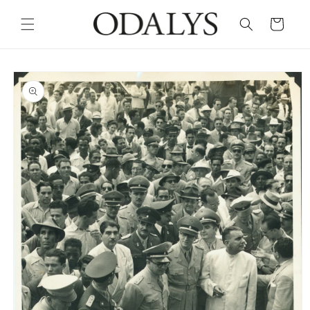
Skip to
content
Cart
Skip to
product
information